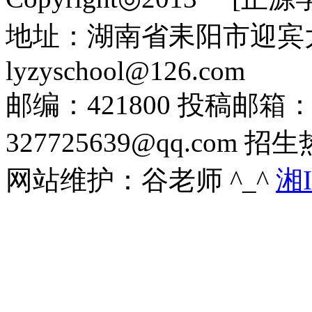
地址：湖南省耒阳市迎宾
lyzyschool@126.com
邮编：421800 投稿邮箱：26
327725639@qq.com 招
网站维护：谷老师 ^_^
湘I