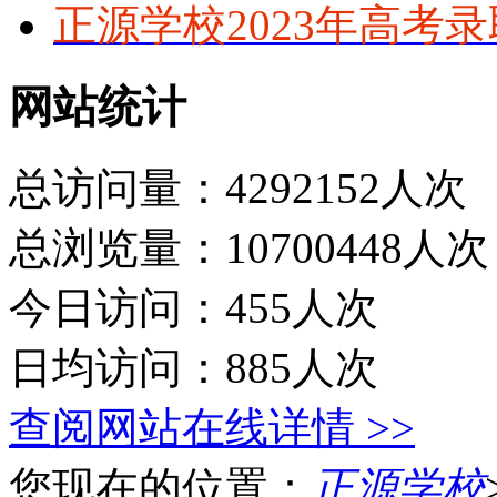
正源学校2023年高考
网站统计
总访问量：4292152人次
总浏览量：10700448人次
今日访问：455人次
日均访问：885人次
查阅网站在线详情 >>
您现在的位置：
正源学校