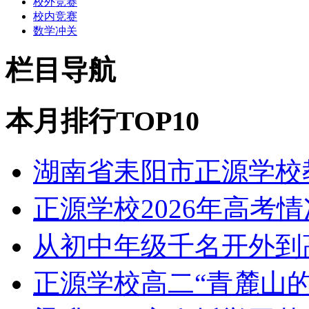
校外竞赛
校内竞赛
数学冲关
栏目导航
本月排行TOP10
湖南省耒阳市正源学校
正源学校2026年高考
从初中年级千名开外到
正源学校高二“青麓山