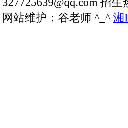
327725639@qq.com 招
网站维护：谷老师 ^_^
湘I