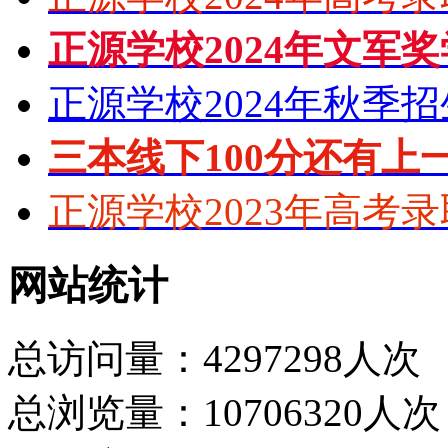
正源学校2024年文军
正源学校2024年秋季
三本线下100分还有上
正源学校2023年高考
网站统计
总访问量：4297298人次
总浏览量：10706320人次