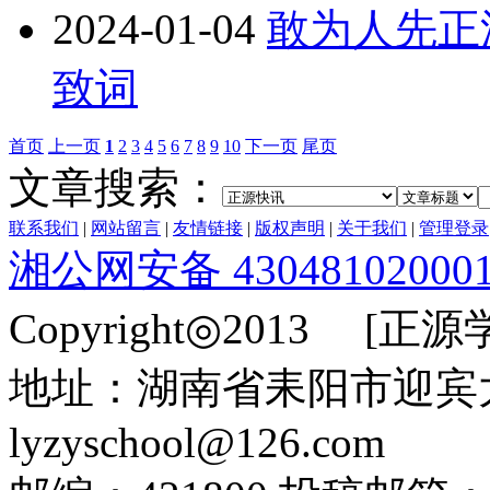
2024-01-04
敢为人先正
致词
首页
上一页
1
2
3
4
5
6
7
8
9
10
下一页
尾页
文章搜索：
联系我们
|
网站留言
|
友情链接
|
版权声明
|
关于我们
|
管理登录
湘公网安备 43048102000
Copyright◎2013 [正
地址：湖南省耒阳市迎宾
lyzyschool@126.com