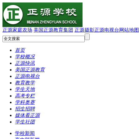
正源家庭农场
美国正源教育集团
正源摄影
正源电视台
网站地图
首页
学校概况
正源快讯
美国正源教育
正源电视台
教育教学
学生天地
高考专栏
学科奥赛
招生招聘
媒体看正源
学生社团
学校新闻