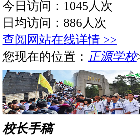
今日访问：1045人次
日均访问：886人次
查阅网站在线详情 >>
您现在的位置：
正源学校
校长手稿