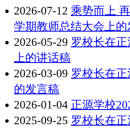
2026-07-12
乘势而上 再
学期教师总结大会上的
2026-05-29
罗校长在正
上的讲话稿
2026-03-09
罗校长在正
的发言稿
2026-01-04
正源学校20
2025-09-25
罗校长在正