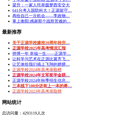
梁升：一家人托举圆梦西安交大
641分考入国防科大！正源留守…
再给自己一次机会——李政物…
掌上衡阳:感谢那个战胜苦难的…
最新推荐
关于正源学校建校20周年校庆…
正源学校2025年高考情况汇报
拼搏一年 幸福一生——正源学…
让科学与艺术在正源比翼齐飞…
让艺体给我们插上飞翔的翅膀…
正源学校2024年高考录取榜
正源学校2024年文军奖学金获…
正源学校2024年秋季招生信息…
三本线下100分还有上一本的希…
正源学校2023年高考录取榜
网站统计
总访问量：4293119人次