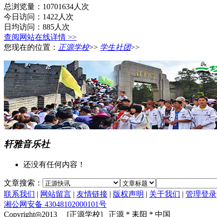
总浏览量：10701634人次
今日访问：1422人次
日均访问：885人次
查阅网站在线详情 >>
您现在的位置：
正源学校
>>
学生社团
>>
轩雅音乐社
还没有任何内容！
文章搜索：
联系我们
|
网站留言
|
友情链接
|
版权声明
|
关于我们
|
管理登录
湘公网安备 43048102000101号
Copyright◎2013 [正源学校] 正源 * 耒阳 * 中国