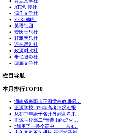
青麓文学社
ATP动漫社
源作文学社
ZERO舞社
英语社团
安氏音乐社
轩雅音乐社
语色话剧社
政源时政社
卅忆摄影社
回廊文学社
栏目导航
本月排行TOP10
湖南省耒阳市正源学校教师招…
正源学校2026年高考情况汇报
从初中年级千名开外到高考耒…
正源学校高二“青麓山的焰火…
“我用了一整个高中”——从8…
十年寒窗不负耕耘 正源学子刘…