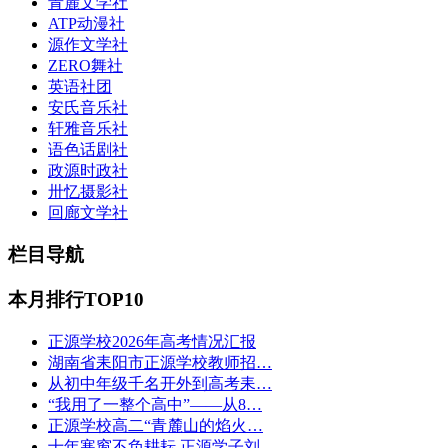
青麓文学社
ATP动漫社
源作文学社
ZERO舞社
英语社团
安氏音乐社
轩雅音乐社
语色话剧社
政源时政社
卅忆摄影社
回廊文学社
栏目导航
本月排行TOP10
正源学校2026年高考情况汇报
湖南省耒阳市正源学校教师招…
从初中年级千名开外到高考耒…
“我用了一整个高中”——从8…
正源学校高二“青麓山的焰火…
十年寒窗不负耕耘 正源学子刘…