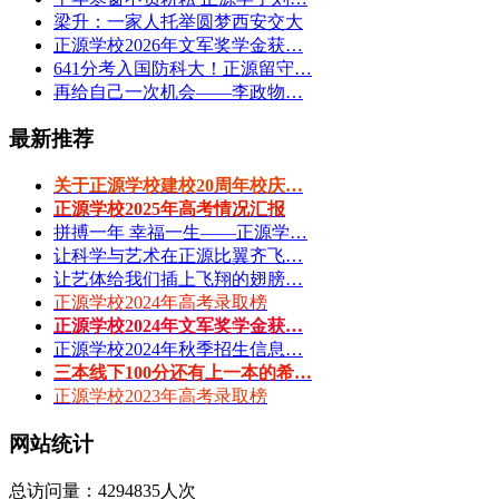
梁升：一家人托举圆梦西安交大
正源学校2026年文军奖学金获…
641分考入国防科大！正源留守…
再给自己一次机会——李政物…
最新推荐
关于正源学校建校20周年校庆…
正源学校2025年高考情况汇报
拼搏一年 幸福一生——正源学…
让科学与艺术在正源比翼齐飞…
让艺体给我们插上飞翔的翅膀…
正源学校2024年高考录取榜
正源学校2024年文军奖学金获…
正源学校2024年秋季招生信息…
三本线下100分还有上一本的希…
正源学校2023年高考录取榜
网站统计
总访问量：4294835人次