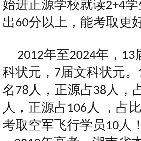
始进正源学校就读
学
2+4
出
分以上，能考取更
60
年至
年，
2012
2024
13
科状元，
届文科状元。
7
名
人，正源占
人，
78
38
人，正源占
人 ，占
106
考取空军飞行学员
人
10