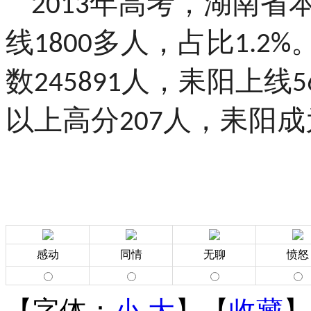
年高考，湖南省
2013
线
多人，占比
1800
1.2%
数
人，耒阳上线
245891
5
以上高分
人，耒阳成
207
感动
同情
无聊
愤怒
【字体：
小
大
】【
收藏
】