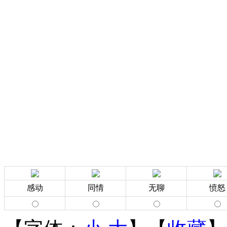
感动
同情
无聊
愤怒