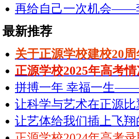
再给自己一次机会——
最新推荐
关于正源学校建校20
正源学校2025年高考
拼搏一年 幸福一生—
让科学与艺术在正源比
让艺体给我们插上飞翔
正源学校2024年高考