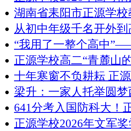
湖南省耒阳市正源学校
从初中年级千名开外到
“我用了一整个高中”—
正源学校高二“青麓山
十年寒窗不负耕耘 正
梁升：一家人托举圆梦
641分考入国防科大！
正源学校2026年文军