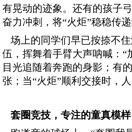
有晃动的迹象。还有的孩子
奋力冲刺，将“火炬”稳稳传
场上的同学们早已按捺不住
伍，挥舞着手臂大声呐喊：
“
目光追随着奔跑的身影；有
张；当“火炬”顺利交接时，
套圈竞技，专注的童真模样