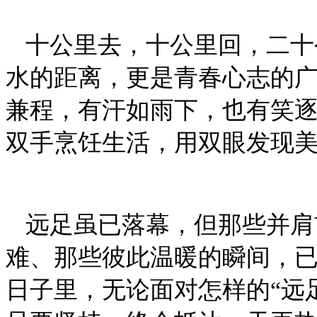
十公里去，十公里回，二十
水的距离，更是青春心志的
兼程，有汗如雨下，也有笑
双手烹饪生活，用双眼发现
远足虽已落幕，但那些并肩
难、那些彼此温暖的瞬间，
日子里，无论面对怎样的
“远