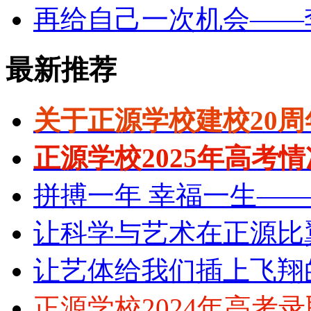
再给自己一次机会——
最新推荐
关于正源学校建校20
正源学校2025年高考
拼搏一年 幸福一生—
让科学与艺术在正源比
让艺体给我们插上飞翔
正源学校2024年高考