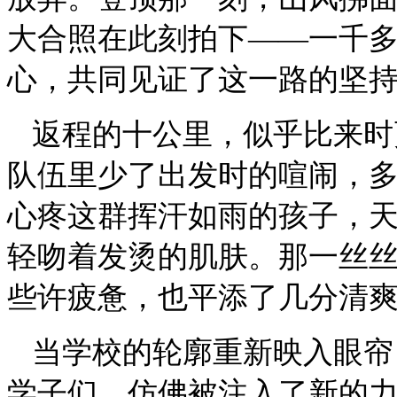
大合照在此刻拍下
——一千
心，共同见证了这一路的坚
返程的十公里，似乎比来时
队伍里少了出发时的喧闹，
心疼这群挥汗如雨的孩子，
轻吻着发烫的肌肤。那一丝
些许疲惫，也平添了几分清
当学校的轮廓重新映入眼帘
学子们，仿佛被注入了新的