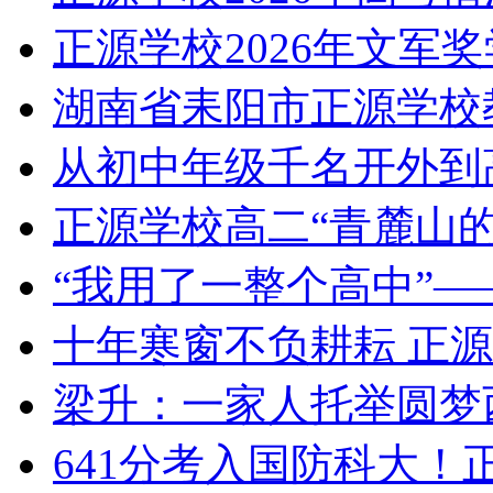
正源学校2026年文军
湖南省耒阳市正源学校
从初中年级千名开外到
正源学校高二“青麓山
“我用了一整个高中”—
十年寒窗不负耕耘 正
梁升：一家人托举圆梦
641分考入国防科大！