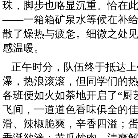
珠，脚步也略显沉重。恰在
——一箱箱矿泉水等候在补
散了燥热与疲惫。细微之处
感温暖。
正午时分，队伍终于抵达上
瀑，热浪滚滚，但同学们的
各班便如火如荼地开启了“厨
飞间，一道道色香味俱全的
滑、辣椒脆爽，辛香四溢；
垂涎欲滴；黄瓜炒肉，清爽