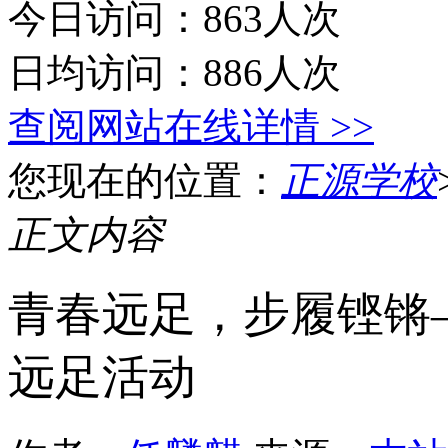
今日访问：863人次
日均访问：886人次
查阅网站在线详情 >>
您现在的位置：
正源学校
正文内容
青春远足，步履铿锵
远足活动